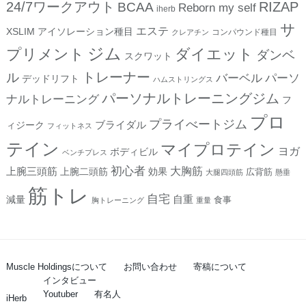
24/7ワークアウト
RIZAP
BCAA
Reborn my self
iherb
サ
エステ
XSLIM
アイソレーション種目
コンパウンド種目
クレアチン
ジム
プリメント
ダイエット
ダンベ
スクワット
トレーナー
ル
バーベル
パーソ
デッドリフト
ハムストリングス
パーソナルトレーニングジム
ナルトレーニング
フ
プロ
プライべートジム
ブライダル
ィジーク
フィットネス
テイン
マイプロテイン
ヨガ
ボディビル
ベンチプレス
初心者
上腕三頭筋
大胸筋
上腕二頭筋
効果
広背筋
大腿四頭筋
懸垂
筋トレ
自宅
自重
減量
食事
胸トレーニング
重量
Muscle Holdingsについて
お問い合わせ
寄稿について
インタビュー
Youtuber
有名人
iHerb