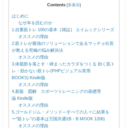
Contents
[
非表示
]
はじめに
なぜ本を読むのか
1.自重筋トレ 100の基本［雑誌］ エイムックシリーズ
オススメの理由
2.筋トレが最強のソリューションであるマッチョ社長
が教える究極の悩み解決法
オススメの理由
3.体脂肪を落とす・締まったカラダをつくる 効く筋ト
レ・効かない筋トレ(PHPビジュアル実用
BOOKS) Kindle版
オススメの理由
4.新版 図解 スポーツトレーニングの基礎理
論 Kindle版
オススメの理由
5.ゴールドジム・メソッド―すべての人々に結果を
ー“筋トレ”の基本は万国共通!(B・B MOOK 1206)
オススメの理由