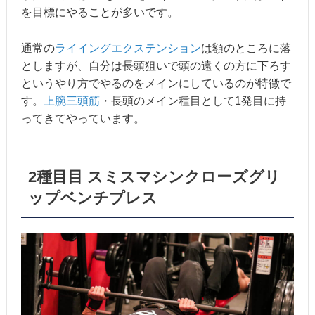
を目標にやることが多いです。
通常の
ライイングエクステンション
は額のところに落
としますが、自分は長頭狙いで頭の遠くの方に下ろす
というやり方でやるのをメインにしているのが特徴で
す。
上腕三頭筋
・長頭のメイン種目として1発目に持
ってきてやっています。
2種目目 スミスマシンクローズグリ
ップベンチプレス