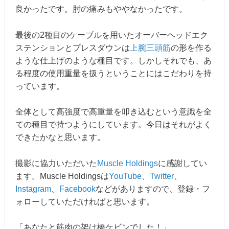
良かったです。肘の痛みもややなかったです。
最後の2種目のケーブルを用いたオーバーヘッドエク
ステンションとプレスダウンは
上腕三頭筋
の形を作る
ような仕上げのような種目です。しかしそれでも、あ
る程度の使用重量を扱うということにはこだわりを持
っています。
全体として高強度で高重量を叩き込むという意識を全
ての種目で持つようにしています。今日はそれがよく
できたかなと思います。
撮影に協力いただいた
Muscle Holdings
に感謝してい
ます。Muscle Holdingsは
YouTube
、
Twitter
、
Instagram
、
Facebook
などがありますので、登録・フ
ォローしていただければと思います。
「あなたと筋肉の架け橋ケビンでした！」