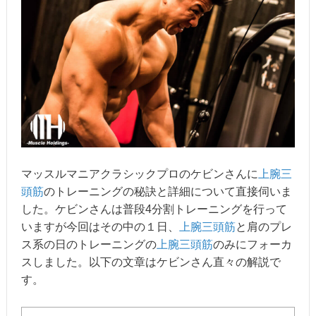
マッスルマニアクラシックプロのケビンさんに
上腕三
頭筋
のトレーニングの秘訣と詳細について直接伺いま
した。ケビンさんは普段4分割トレーニングを行って
いますが今回はその中の１日、
上腕三頭筋
と肩のプレ
ス系の日のトレーニングの
上腕三頭筋
のみにフォーカ
スしました。以下の文章はケビンさん直々の解説で
す。