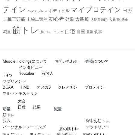
テイン
マイプロテイン
ヨガ
ボディビル
ベンチプレス
初心者
上腕三頭筋
大胸筋
上腕二頭筋
効果
広背筋
大腿四頭筋
懸垂
筋トレ
自宅
自重
減量
食事
胸トレーニング
重量
Muscle Holdingsについて
お問い合わせ
寄稿について
インタビュー
Youtuber
有名人
iHerb
サプリメント
BCAA
HMB
オメガ3
クレアチン
プロテイン
マルトデキストリン
大会
日程
結果
増量
減量
筋トレ
ジム
背中の筋トレ
パーソナルトレーニング
デッドリフト
肩の筋トレ
胸の筋トレ
脚の筋トレ
腕の筋トレ
腹筋の筋トレ