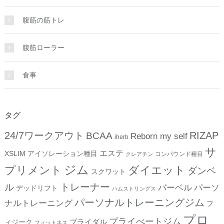
腹筋の筋トレ
腹筋ローラー
食事
タグ
24/7ワークアウト
RIZAP
BCAA
Reborn my self
iherb
サ
エステ
XSLIM
アイソレーション種目
コンパウンド種目
クレアチン
ジム
プリメント
ダイエット
ダンベ
スクワット
トレーナー
ル
バーベル
パーソ
デッドリフト
ハムストリングス
パーソナルトレーニングジム
ナルトレーニング
フ
プロ
プライべートジム
ブライダル
ィジーク
フィットネス