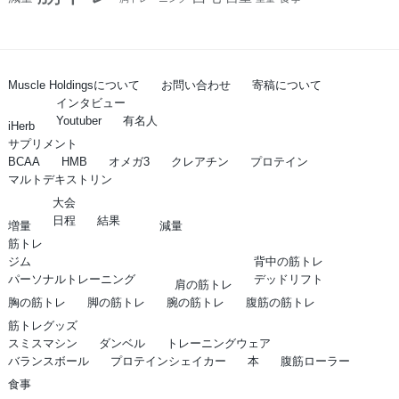
Muscle Holdingsについて
お問い合わせ
寄稿について
インタビュー
Youtuber
有名人
iHerb
サプリメント
BCAA
HMB
オメガ3
クレアチン
プロテイン
マルトデキストリン
大会
日程
結果
増量
減量
筋トレ
ジム
背中の筋トレ
パーソナルトレーニング
デッドリフト
肩の筋トレ
胸の筋トレ
脚の筋トレ
腕の筋トレ
腹筋の筋トレ
筋トレグッズ
スミスマシン
ダンベル
トレーニングウェア
バランスボール
プロテインシェイカー
本
腹筋ローラー
食事