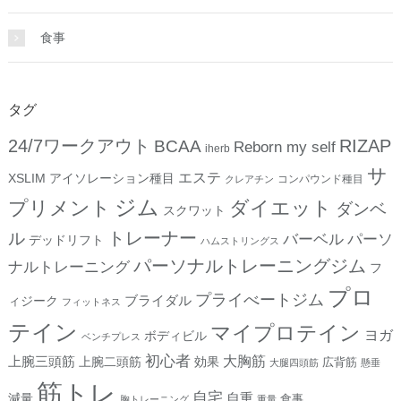
食事
タグ
24/7ワークアウト
RIZAP
BCAA
Reborn my self
iherb
サ
エステ
XSLIM
アイソレーション種目
コンパウンド種目
クレアチン
ジム
プリメント
ダイエット
ダンベ
スクワット
トレーナー
ル
バーベル
パーソ
デッドリフト
ハムストリングス
パーソナルトレーニングジム
ナルトレーニング
フ
プロ
プライべートジム
ブライダル
ィジーク
フィットネス
テイン
マイプロテイン
ヨガ
ボディビル
ベンチプレス
初心者
上腕三頭筋
大胸筋
上腕二頭筋
効果
広背筋
大腿四頭筋
懸垂
筋トレ
自宅
自重
減量
食事
胸トレーニング
重量