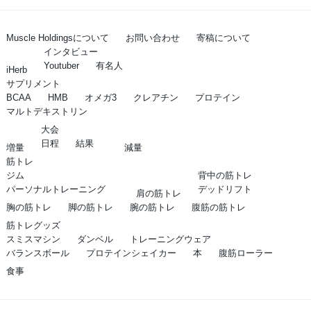
Muscle Holdingsについて
お問い合わせ
寄稿について
インタビュー
Youtuber
有名人
iHerb
サプリメント
BCAA
HMB
オメガ3
クレアチン
プロテイン
マルトデキストリン
大会
日程
結果
増量
減量
筋トレ
ジム
背中の筋トレ
パーソナルトレーニング
デッドリフト
肩の筋トレ
胸の筋トレ
脚の筋トレ
腕の筋トレ
腹筋の筋トレ
筋トレグッズ
スミスマシン
ダンベル
トレーニングウェア
バランスボール
プロテインシェイカー
本
腹筋ローラー
食事