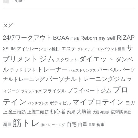
食事
タグ
24/7ワークアウト
RIZAP
BCAA
Reborn my self
iherb
サ
エステ
XSLIM
アイソレーション種目
コンパウンド種目
クレアチン
ジム
プリメント
ダイエット
ダンベ
スクワット
トレーナー
ル
バーベル
パーソ
デッドリフト
ハムストリングス
パーソナルトレーニングジム
ナルトレーニング
フ
プロ
プライべートジム
ブライダル
ィジーク
フィットネス
テイン
マイプロテイン
ヨガ
ボディビル
ベンチプレス
初心者
上腕三頭筋
大胸筋
上腕二頭筋
効果
広背筋
大腿四頭筋
懸垂
筋トレ
自宅
自重
減量
食事
胸トレーニング
重量