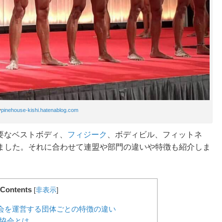
y
pinehouse-kishi.hatenablog.com
主要なベストボディ、
フィジーク
、ボディビル、フィットネ
ました。それに合わせて連盟や部門の違いや特徴も紹介しま
Contents
[
非表示
]
？大会を運営する団体ごとの特徴の違い
協会とは