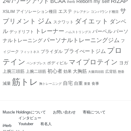
24/7ワークアウト
RIZAP
BCAA
Reborn my self
iherb
サ
エステ
XSLIM
アイソレーション種目
コンパウンド種目
クレアチン
ジム
プリメント
ダイエット
ダンベ
スクワット
トレーナー
ル
バーベル
パーソ
デッドリフト
ハムストリングス
パーソナルトレーニングジム
ナルトレーニング
フ
プロ
プライべートジム
ブライダル
ィジーク
フィットネス
テイン
マイプロテイン
ヨガ
ボディビル
ベンチプレス
初心者
上腕三頭筋
大胸筋
上腕二頭筋
効果
広背筋
大腿四頭筋
懸垂
筋トレ
自宅
自重
減量
食事
胸トレーニング
重量
Muscle Holdingsについて
お問い合わせ
寄稿について
インタビュー
Youtuber
有名人
iHerb