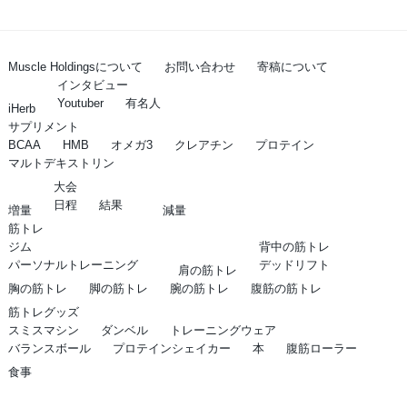
Muscle Holdingsについて
お問い合わせ
寄稿について
インタビュー
Youtuber
有名人
iHerb
サプリメント
BCAA
HMB
オメガ3
クレアチン
プロテイン
マルトデキストリン
大会
日程
結果
増量
減量
筋トレ
ジム
背中の筋トレ
パーソナルトレーニング
デッドリフト
肩の筋トレ
胸の筋トレ
脚の筋トレ
腕の筋トレ
腹筋の筋トレ
筋トレグッズ
スミスマシン
ダンベル
トレーニングウェア
バランスボール
プロテインシェイカー
本
腹筋ローラー
食事