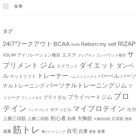
食事
タグ
24/7ワークアウト
RIZAP
BCAA
Reborn my self
iherb
サ
エステ
XSLIM
アイソレーション種目
コンパウンド種目
クレアチン
ジム
プリメント
ダイエット
ダンベ
スクワット
トレーナー
ル
バーベル
パーソ
デッドリフト
ハムストリングス
パーソナルトレーニングジム
ナルトレーニング
フ
プロ
プライべートジム
ブライダル
ィジーク
フィットネス
テイン
マイプロテイン
ヨガ
ボディビル
ベンチプレス
初心者
上腕三頭筋
大胸筋
上腕二頭筋
効果
広背筋
大腿四頭筋
懸垂
筋トレ
自宅
自重
減量
食事
胸トレーニング
重量