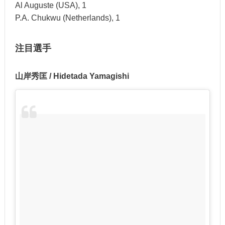
Al Auguste (USA), 1
P.A. Chukwu (Netherlands), 1
注目選手
山岸秀匡 / Hidetada Yamagishi