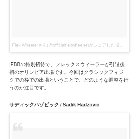
Flex Wheelerさん(@officialflexwheeler)がシェアした投稿
–
2017
IFBBの特別招待で、フレックスウィーラーが引退後、
初のオリンピア出場です。今回はクラシックフィジー
クでの枠での出場ということで、どのような調整を行
うのか注目です。
サディックハゾビック / Sadik Hadzovic