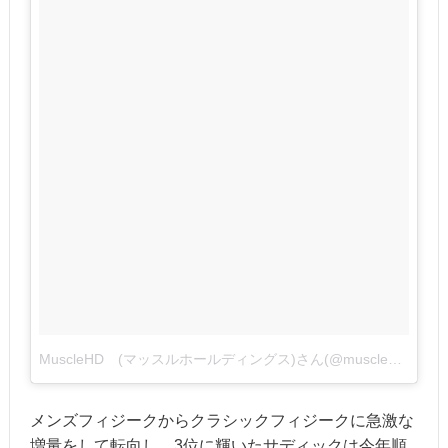
MuscleHD (マッスルホールディングス)さん(@muscle_holdings)がシェアした投稿
メンズフィジークからクラシックフィジークに急激な
増量をして転向し、3位に輝いたサディックは今年順