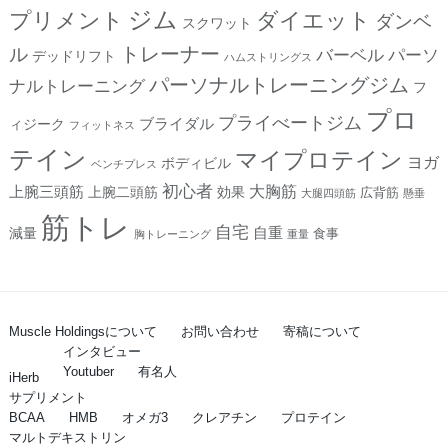
ジム
プリメント
ダイエット
ダンベ
スクワット
トレーナー
ル
バーベル
パーソ
デッドリフト
ハムストリングス
パーソナルトレーニングジム
ナルトレーニング
フ
プロ
プライべートジム
ブライダル
ィジーク
フィットネス
テイン
マイプロテイン
ヨガ
ボディビル
ベンチプレス
初心者
上腕三頭筋
大胸筋
上腕二頭筋
効果
広背筋
大腿四頭筋
懸垂
筋トレ
自宅
自重
減量
食事
胸トレーニング
重量
Muscle Holdingsについて
お問い合わせ
寄稿について
インタビュー
Youtuber
有名人
iHerb
サプリメント
BCAA
HMB
オメガ3
クレアチン
プロテイン
マルトデキストリン