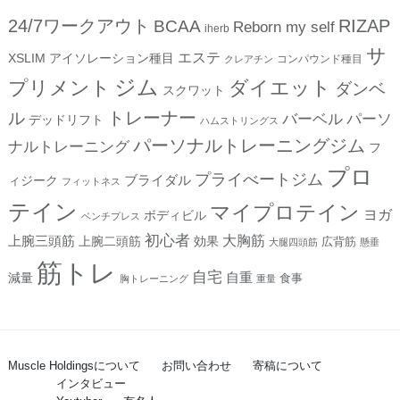
24/7ワークアウト
RIZAP
BCAA
Reborn my self
iherb
サ
エステ
XSLIM
アイソレーション種目
コンパウンド種目
クレアチン
ジム
プリメント
ダイエット
ダンベ
スクワット
トレーナー
ル
バーベル
パーソ
デッドリフト
ハムストリングス
パーソナルトレーニングジム
ナルトレーニング
フ
プロ
プライべートジム
ブライダル
ィジーク
フィットネス
テイン
マイプロテイン
ヨガ
ボディビル
ベンチプレス
初心者
上腕三頭筋
大胸筋
上腕二頭筋
効果
広背筋
大腿四頭筋
懸垂
筋トレ
自宅
自重
減量
食事
胸トレーニング
重量
Muscle Holdingsについて
お問い合わせ
寄稿について
インタビュー