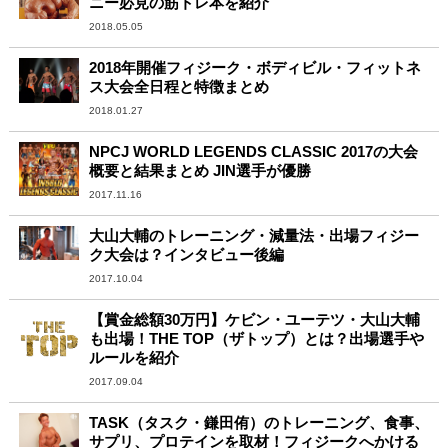
ニー必見の筋トレ本を紹介
2018.05.05
2018年開催フィジーク・ボディビル・フィットネ
ス大会全日程と特徴まとめ
2018.01.27
NPCJ WORLD LEGENDS CLASSIC 2017の大会
概要と結果まとめ JIN選手が優勝
2017.11.16
大山大輔のトレーニング・減量法・出場フィジー
ク大会は？インタビュー後編
2017.10.04
【賞金総額30万円】ケビン・ユーテツ・大山大輔
も出場！THE TOP（ザトップ）とは？出場選手や
ルールを紹介
2017.09.04
TASK（タスク・鎌田侑）のトレーニング、食事、
サプリ、プロテインを取材！フィジークへかける