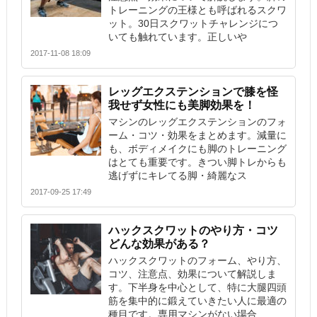
トレーニングの王様とも呼ばれるスクワ
ット。30日スクワットチャレンジにつ
いても触れています。正しいや
2017-11-08 18:09
レッグエクステンションで膝を怪
我せず女性にも美脚効果を！
マシンのレッグエクステンションのフォ
ーム・コツ・効果をまとめます。減量に
も、ボディメイクにも脚のトレーニング
はとても重要です。きつい脚トレからも
逃げずにキレてる脚・綺麗なス
2017-09-25 17:49
ハックスクワットのやり方・コツ
どんな効果がある？
ハックスクワットのフォーム、やり方、
コツ、注意点、効果について解説しま
す。下半身を中心として、特に大腿四頭
筋を集中的に鍛えていきたい人に最適の
種目です。専用マシンがない場合