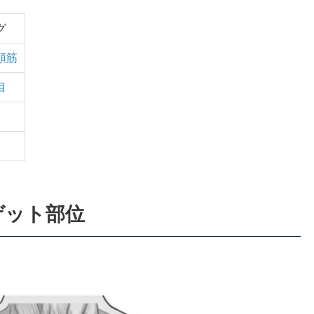
グ
頭筋
目
ゲット部位