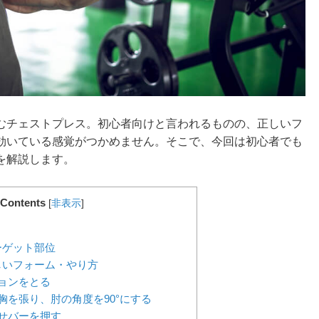
むチェストプレス。初心者向けと言われるものの、正しいフ
効いている感覚がつかめません。そこで、今回は初心者でも
を解説します。
Contents
[
非表示
]
ーゲット部位
しいフォーム・やり方
ションをとる
し胸を張り、肘の角度を90°にする
させバーを押す