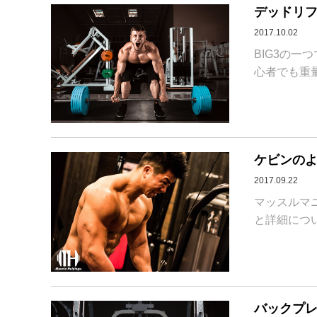
デッドリ
2017.10.02
BIG3の
心者でも重量
ケビンのよ
2017.09.22
マッスルマ
と詳細につい
バックプ