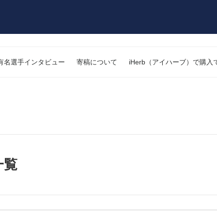
有名選手インタビュー
寄稿について
iHerb（アイハーブ）で購
一覧