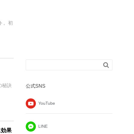
ト。初

の秘訣
公式SNS
YouTube
LINE
に効果