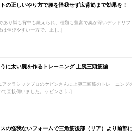
フトの正しいやり方で腰を怪我せず広背筋まで効果を！
一つであり脚も背中も鍛えられ、種類も豊富で奥が深いデッドリフ
は伸びやすい一方で、正 […]
うに太い腕を作るトレーニング 上腕三頭筋編
ニアクラシックプロのケビンさんに上腕三頭筋のトレーニング
て直接伺いました。ケビンさ […]
レスの怪我ないフォームで三角筋後部（リア）より前部