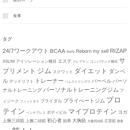
食事
タグ
24/7ワークアウト
RIZAP
BCAA
Reborn my self
iherb
サ
エステ
XSLIM
アイソレーション種目
コンパウンド種目
クレアチン
ジム
プリメント
ダイエット
ダンベ
スクワット
トレーナー
ル
バーベル
パーソ
デッドリフト
ハムストリングス
パーソナルトレーニングジム
ナルトレーニング
フ
プロ
プライべートジム
ブライダル
ィジーク
フィットネス
テイン
マイプロテイン
ヨガ
ボディビル
ベンチプレス
初心者
上腕三頭筋
大胸筋
上腕二頭筋
効果
広背筋
大腿四頭筋
懸垂