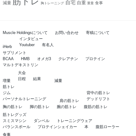
筋トレ
自宅
自重
減量
食事
胸トレーニング
重量
Muscle Holdingsについて
お問い合わせ
寄稿について
インタビュー
Youtuber
有名人
iHerb
サプリメント
BCAA
HMB
オメガ3
クレアチン
プロテイン
マルトデキストリン
大会
日程
結果
増量
減量
筋トレ
ジム
背中の筋トレ
パーソナルトレーニング
デッドリフト
肩の筋トレ
胸の筋トレ
脚の筋トレ
腕の筋トレ
腹筋の筋トレ
筋トレグッズ
スミスマシン
ダンベル
トレーニングウェア
バランスボール
プロテインシェイカー
本
腹筋ローラー
食事