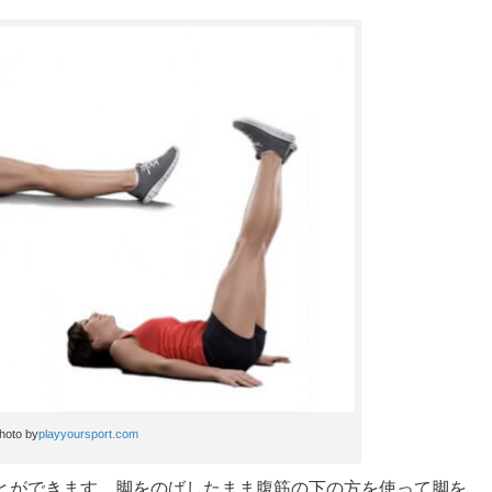
hoto by
playyoursport.com
とができます。脚をのばしたまま腹筋の下の方を使って脚を