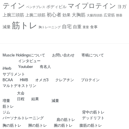
テイン
マイプロテイン
ヨガ
ボディビル
ベンチプレス
初心者
上腕三頭筋
大胸筋
上腕二頭筋
効果
広背筋
大腿四頭筋
懸垂
筋トレ
自宅
自重
減量
食事
胸トレーニング
重量
Muscle Holdingsについて
お問い合わせ
寄稿について
インタビュー
Youtuber
有名人
iHerb
サプリメント
BCAA
HMB
オメガ3
クレアチン
プロテイン
マルトデキストリン
大会
日程
結果
増量
減量
筋トレ
ジム
背中の筋トレ
パーソナルトレーニング
デッドリフト
肩の筋トレ
胸の筋トレ
脚の筋トレ
腕の筋トレ
腹筋の筋トレ