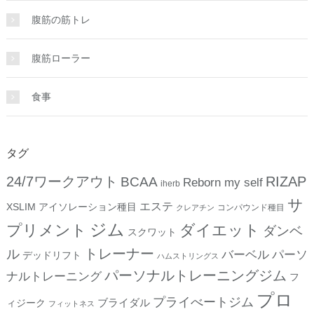
腹筋の筋トレ
腹筋ローラー
食事
タグ
24/7ワークアウト
RIZAP
BCAA
Reborn my self
iherb
サ
エステ
XSLIM
アイソレーション種目
コンパウンド種目
クレアチン
ジム
プリメント
ダイエット
ダンベ
スクワット
トレーナー
ル
バーベル
パーソ
デッドリフト
ハムストリングス
パーソナルトレーニングジム
ナルトレーニング
フ
プロ
プライべートジム
ブライダル
ィジーク
フィットネス