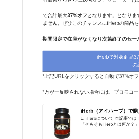
で合計最大
37%オフ
となります。となりま
ません。
ぜひこのチャンスにiHerbの商
期間限定で在庫がなくなり次第終了のセー
iHerbで対象商
の
*上記URLをクリックすると自動で37%オ
*万が一反映されない場合には、プロモコード
iHerb（アイハーブ）
1. iHerbについて 本記
「そもそもiHerbとは何か？