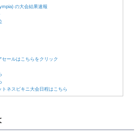
lympia) の大会結果速報
か
位
ンピアセールはこちらをクリック
ら
ら
ットネスビキニ大会日程はこちら
は