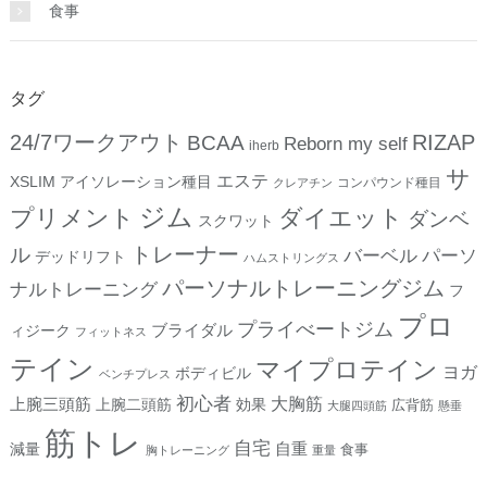
食事
タグ
24/7ワークアウト
RIZAP
BCAA
Reborn my self
iherb
サ
エステ
XSLIM
アイソレーション種目
コンパウンド種目
クレアチン
ジム
プリメント
ダイエット
ダンベ
スクワット
トレーナー
ル
バーベル
パーソ
デッドリフト
ハムストリングス
パーソナルトレーニングジム
ナルトレーニング
フ
プロ
プライべートジム
ブライダル
ィジーク
フィットネス
テイン
マイプロテイン
ヨガ
ボディビル
ベンチプレス
初心者
上腕三頭筋
大胸筋
上腕二頭筋
効果
広背筋
大腿四頭筋
懸垂
筋トレ
自宅
自重
減量
食事
胸トレーニング
重量