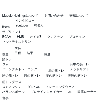
Muscle Holdingsについて
お問い合わせ
寄稿について
インタビュー
Youtuber
有名人
iHerb
サプリメント
BCAA
HMB
オメガ3
クレアチン
プロテイン
マルトデキストリン
大会
日程
結果
増量
減量
筋トレ
ジム
背中の筋トレ
パーソナルトレーニング
デッドリフト
肩の筋トレ
胸の筋トレ
脚の筋トレ
腕の筋トレ
腹筋の筋トレ
筋トレグッズ
スミスマシン
ダンベル
トレーニングウェア
バランスボール
プロテインシェイカー
本
腹筋ローラー
食事