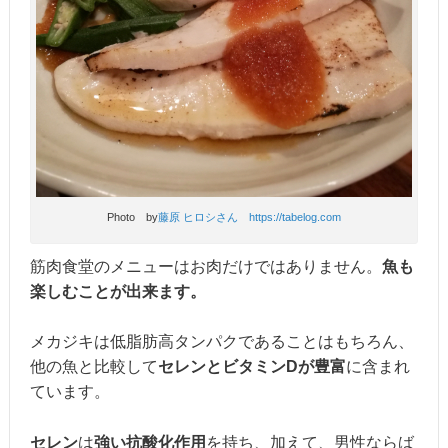
Photo by
藤原 ヒロシさん https://tabelog.com
筋肉食堂のメニューはお肉だけではありません。
魚も
楽しむことが出来ます。
メカジキは低脂肪高タンパクであることはもちろん、
他の魚と比較して
セレンとビタミンDが豊富
に含まれ
ています。
セレン
は
強い抗酸化作用
を持ち、加えて、男性ならば