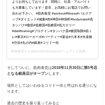
よりお待ちしております . 同時に、社員・アルバイト
も大募集しています！是非、お気軽にお電話でお問い
合わせ下さい。 #筋肉食堂 #workout#fitness#バルクア
ップ#ダイエット#減量#肉#神田#神保町#bodymake#高
タンパク#腹筋#低糖質#低糖質#低カロリー
#diet#training#プロテイン#タンパク質#糖質制限#筋ト
レ#東京#ローカーボ#パーティー#宴会#六本木#水道橋
#渋谷#丸の内#銀座#コリドー街
筋肉食堂
さん(@kinnikushokudo)がシェアした投稿 –
2018年1
そしてついに、筋肉食堂は
2018年11月30日に第5号店
となる銀座店がオープン
します。
場所としてはいわゆるコリドー街と呼ばれる通りにな
ります。
過去の歴史を振り返ってみると