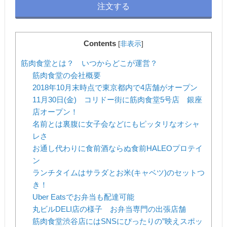
注文する
Contents
[
非表示
]
筋肉食堂とは？ いつからどこが運営？
筋肉食堂の会社概要
2018年10月末時点で東京都内で4店舗がオープン
11月30日(金) コリドー街に筋肉食堂5号店 銀座
店オープン！
名前とは裏腹に女子会などにもピッタリなオシャ
レさ
お通し代わりに食前酒ならぬ食前HALEOプロテイ
ン
ランチタイムはサラダとお米(キャベツ)のセットつ
き！
Uber Eatsでお弁当も配達可能
丸ビルDELI店の様子 お弁当専門の出張店舗
筋肉食堂渋谷店にはSNSにぴったりの”映えスポッ