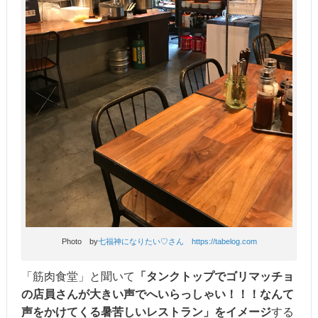
Photo by
七福神になりたい♡さん https://tabelog.com
「筋肉食堂」と聞いて
「タンクトップでゴリマッチョ
の店員さんが大きい声でへいらっしゃい！！！なんて
声をかけてくる暑苦しいレストラン」をイメージ
する